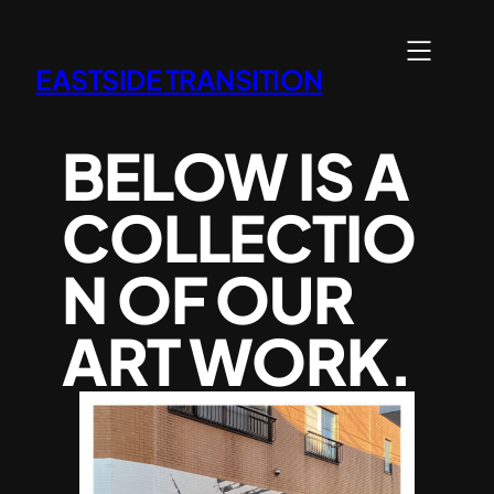
内
容
EASTSIDE TRANSITION
を
ス
キ
BELOW IS A
ッ
プ
COLLECTIO
N OF OUR
ART WORK.