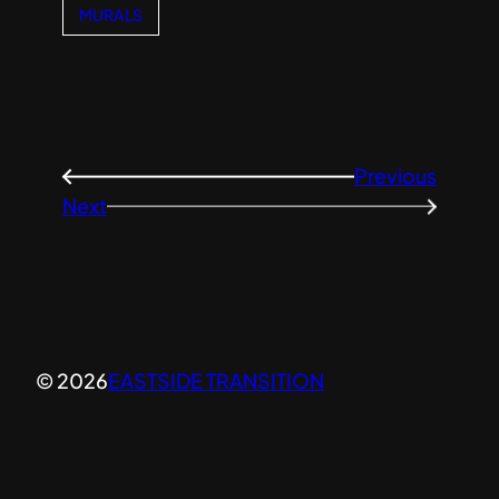
MURALS
Previous
←
Next
→
© 2026
EASTSIDE TRANSITION