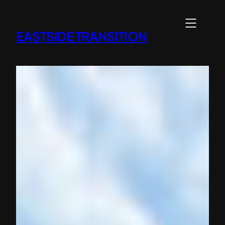
内
容
EASTSIDE TRANSITION
を
ス
キ
ッ
プ