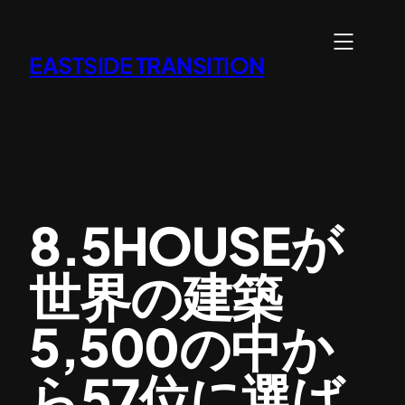
内
容
EASTSIDE TRANSITION
を
ス
キ
ッ
プ
8.5HOUSEが
世界の建築
5,500の中か
ら57位に選ば