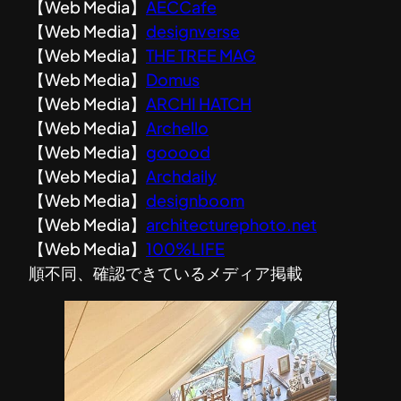
【Web Media】
AECCafe
【Web Media】
designverse
【Web Media】
THE TREE MAG
【Web Media】
Domus
【Web Media】
ARCHI HATCH
【Web Media】
Archello
【Web Media】
gooood
【Web Media】
Archdaily
【Web Media】
designboom
【Web Media】
architecturephoto.net
【Web Media】
100%LIFE
順不同、確認できているメディア掲載