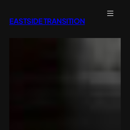
内
容
EASTSIDE TRANSITION
を
ス
キ
ッ
プ